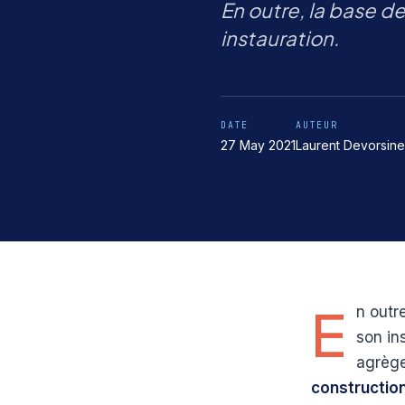
En outre, la base de 
instauration.
DATE
AUTEUR
27 May 2021
Laurent Devorsine
E
n outre
son in
agrège
construction