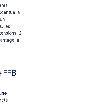
ères
ccentué la
 un
s, les
tensions…),
vantage la
e FFB
 une
acte