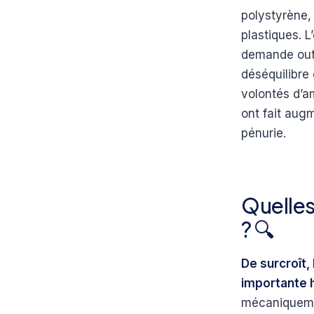
polystyrène,
plastiques. L
demande outr
déséquilibre 
volontés d’a
ont fait aug
pénurie.
Quelles
? 🔍
De surcroît,
importante 
mécaniquemen