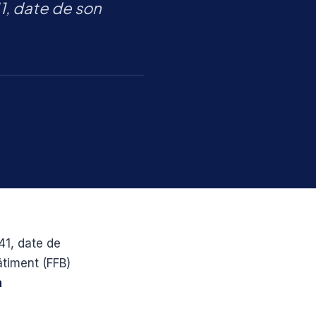
41, date de son
941, date de
âtiment (FFB)
a