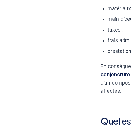
matériaux 
main d’oeu
taxes ;
frais admin
prestatio
En conséqu
conjoncture
d’un composa
affectée.
Quel est