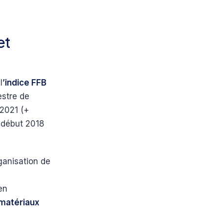
et
l
’indice FFB
estre de
 2021 (+
à début 2018
ganisation de
en
 matériaux
e