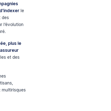
ompagnies
 d’indexer
le
t des
 l’évolution
uré.
ée, plus le
l’assureur
les et des
imes
tisans,
 multirisques