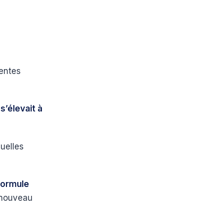
sentes
s’élevait à
uelles
 formule
 nouveau