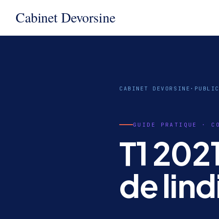
CABINET DEVORSINE
·
PUBLI
GUIDE PRATIQUE · C
T1 202
de lin