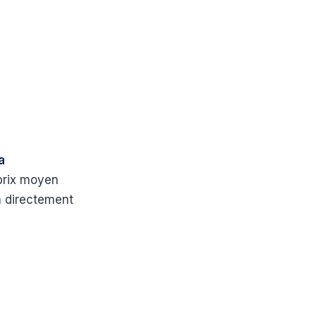
a
 prix moyen
a directement