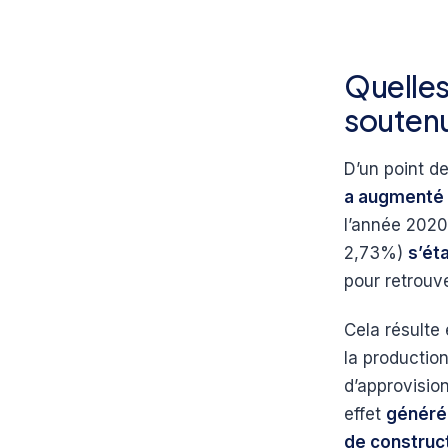
Quelles
soutenu
D’un point de
a augmenté 
l’année 2020
2,73%)
s’ét
pour retrouv
Cela résulte
la productio
d’approvisio
effet
généré
de construc